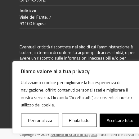
0932-622200
Indirizzo
Viale del Fante, 7
97100 Ragusa
Eventuali criticità riscontrate nel sito di cui l’amministrazione è
titolare, in termini di conformità ai principi di accessibilità, o per
avere un riscontro sulle informazioni inaccessibili e/o per
richiedere un adeguamento dei sistemi informatici a
disposizione può essere inoltrata apposita segnalazione
Diamo valore alla tua privacy
direttamente a questa Amministrazione (come previsto dalla
Legge 9 gennaio 2004, n. 4 aggiornata dal Decreto Legislativo 10
Utilizziamo i cookie per migliorare la tua esperienza di
agosto 2018, n. 106, articolo 3-quater comma 2 lettera b)
navigazione, offrirti contenuti personalizzati e migliorare il
all’indirizzo mail:
as-rg@cultura.gov.it
nostro servizio. Cliccando “Accetta tutti”, acconsenti al nostro
utilizzo dei cookie.
Personalizza
Rifiuta tutto
Accettare tutto
Copyright © 2026
Archivio di stato di Ragusa
. Tutti i diritti riservati