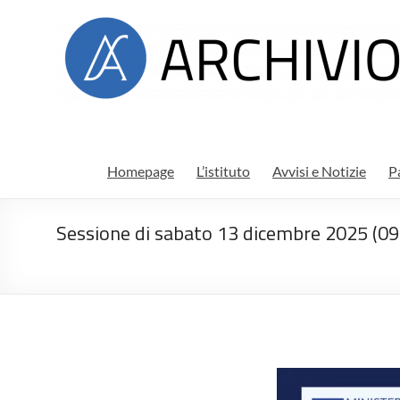
Salta
Archivio
al
contenuto
di
stato
di
Ragusa
Homepage
L’istituto
Avvisi e Notizie
P
Sessione di sabato 13 dicembre 2025 (09