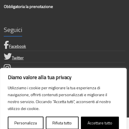
Obbligatoria la prenotazione
Seguici
Facebook
Twitter
Instagram
Diamo valore alla tua privacy
Privacy Policy
Utilizziamo i cookie per migliorare la tua esperienza di
navigazione, offrirti contenuti personalizzati e migliorare il
Dichiarazione di accessibilità
nostro servizio. Cliccando “Accetta tutti”, acconsenti al nostro
utilizzo dei cookie.
Personalizza
Rifiuta tutto
Accettare tutto
Copyright © 2026
Archivio di stato di Ragusa
. Tutti i diritti riservati. Tema
Spacious
di ThemeGrill. Sviluppato da:
WordPress
.