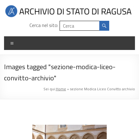
Salta
al
contenuto
Archivio
Cerca nel sito:
di
Menu
stato
di
Images tagged "sezione-modica-liceo-
Ragusa
convitto-archivio"
Sei qui:
Home
»
sezione Modica Liceo Convitto archivio