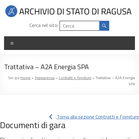
Salta
al
contenuto
Archivio
Cerca nel sito:
di
Menu
stato
di
Trattativa – A2A Energia SPA
Ragusa
Sei qui:
Home
»
Trasparenza
»
Contratti e forniture
»
Trattativa – A2A Energia
SPA
Torna alla sezione Contratti e Forniture
Documenti di gara