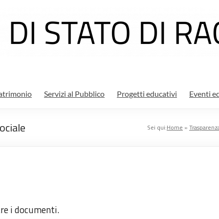
atrimonio
Servizi al Pubblico
Progetti educativi
Eventi ed
ociale
Sei qui:
Home
»
Trasparenz
are i documenti.