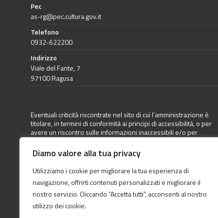
Pec
as-rg@pec.cultura.gov.it
Telefono
0932-622200
Indirizzo
Viale del Fante, 7
97100 Ragusa
Eventuali criticità riscontrate nel sito di cui l’amministrazione è
titolare, in termini di conformità ai principi di accessibilità, o per
avere un riscontro sulle informazioni inaccessibili e/o per
richiedere un adeguamento dei sistemi informatici a
disposizione può essere inoltrata apposita segnalazione
Diamo valore alla tua privacy
direttamente a questa Amministrazione (come previsto dalla
Legge 9 gennaio 2004, n. 4 aggiornata dal Decreto Legislativo 10
Utilizziamo i cookie per migliorare la tua esperienza di
agosto 2018, n. 106, articolo 3-quater comma 2 lettera b)
navigazione, offrirti contenuti personalizzati e migliorare il
all’indirizzo mail:
as-rg@cultura.gov.it
nostro servizio. Cliccando “Accetta tutti”, acconsenti al nostro
utilizzo dei cookie.