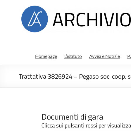
Salta
Archivio
al
contenuto
di
stato
di
Ragusa
Homepage
L’istituto
Avvisi e Notizie
P
Trattativa 3826924 – Pegaso soc. coop. s
Documenti di gara
Clicca sui pulsanti rossi per visualizz