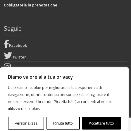
Obbligatoria la prenotazione
Seguici
Facebook
Twitter
Instagram
Diamo valore alla tua privacy
Privacy Policy
Utilizziamo i cookie per migliorare la tua esperienza di
navigazione, offrirti contenuti personalizzati e migliorare il
Dichiarazione di accessibilità
nostro servizio. Cliccando “Accetta tutti”, acconsenti al nostro
utilizzo dei cookie.
Personalizza
Rifiuta tutto
Accettare tutto
Copyright © 2026
Archivio di stato di Ragusa
. Tutti i diritti riservati. Tema
Spacious
di ThemeGrill. Sviluppato da:
WordPress
.