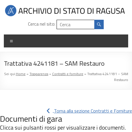
Salta
al
contenuto
Archivio
Cerca nel sito:
di
Menu
stato
di
Trattativa 4241181 – SAM Restauro
Ragusa
Sei qui:
Home
»
Trasparenza
»
Contratti e forniture
»
Trattativa 4241181 – SAM
Restauro
Torna alla sezione Contratti e Forniture
Documenti di gara
Clicca sui pulsanti rossi per visualizzare i documenti.