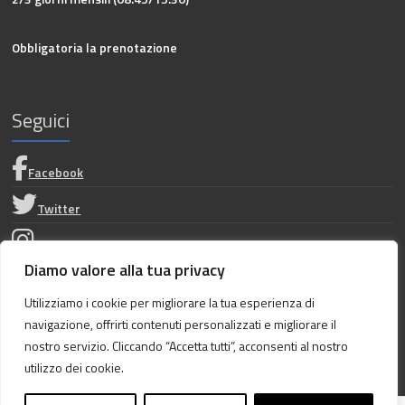
Obbligatoria la prenotazione
Seguici
Facebook
Twitter
Instagram
Diamo valore alla tua privacy
Privacy Policy
Utilizziamo i cookie per migliorare la tua esperienza di
navigazione, offrirti contenuti personalizzati e migliorare il
Dichiarazione di accessibilità
nostro servizio. Cliccando “Accetta tutti”, acconsenti al nostro
utilizzo dei cookie.