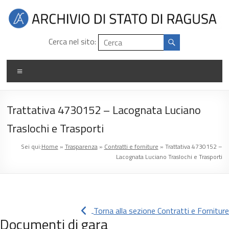
Salta
al
contenuto
Archivio
Cerca nel sito:
di
Menu
stato
di
Trattativa 4730152 – Lacognata Luciano
Ragusa
Traslochi e Trasporti
Sei qui:
Home
»
Trasparenza
»
Contratti e forniture
»
Trattativa 4730152 –
Lacognata Luciano Traslochi e Trasporti
Torna alla sezione Contratti e Forniture
Documenti di gara