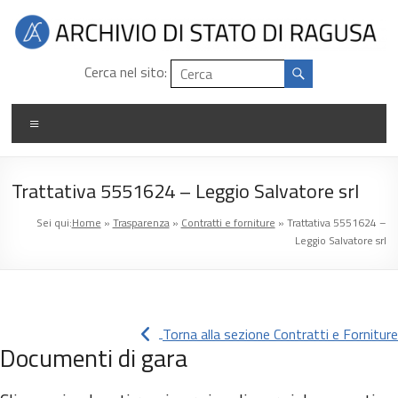
Salta
al
contenuto
Archivio
Cerca nel sito:
di
Menu
stato
di
Trattativa 5551624 – Leggio Salvatore srl
Ragusa
Sei qui:
Home
»
Trasparenza
»
Contratti e forniture
»
Trattativa 5551624 –
Leggio Salvatore srl
Torna alla sezione Contratti e Forniture
Documenti di gara