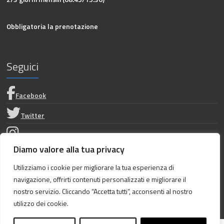
Obbligatoria la prenotazione
Seguici
Facebook
Twitter
Instagram
Diamo valore alla tua privacy
Privacy Policy
Utilizziamo i cookie per migliorare la tua esperienza di
navigazione, offrirti contenuti personalizzati e migliorare il
Dichiarazione di accessibilità
nostro servizio. Cliccando “Accetta tutti”, acconsenti al nostro
utilizzo dei cookie.