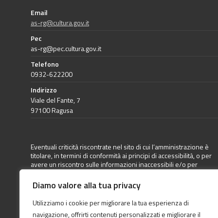
Email
as-rg@cultura.gov.it
Pec
as-rg@pec.cultura.gov.it
Telefono
0932-622200
Indirizzo
Viale del Fante, 7
97100 Ragusa
Eventuali criticità riscontrate nel sito di cui l’amministrazione è
titolare, in termini di conformità ai principi di accessibilità, o per
avere un riscontro sulle informazioni inaccessibili e/o per
richiedere un adeguamento dei sistemi informatici a
disposizione può essere inoltrata apposita segnalazione
Diamo valore alla tua privacy
direttamente a questa Amministrazione (come previsto dalla
Legge 9 gennaio 2004, n. 4 aggiornata dal Decreto Legislativo 10
Utilizziamo i cookie per migliorare la tua esperienza di
agosto 2018, n. 106, articolo 3-quater comma 2 lettera b)
navigazione, offrirti contenuti personalizzati e migliorare il
all’indirizzo mail:
as-rg@cultura.gov.it