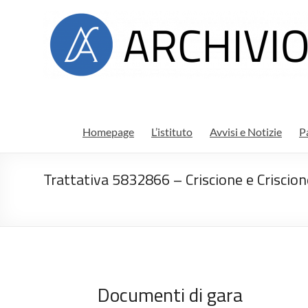
Salta
Archivio
al
contenuto
di
stato
di
Ragusa
Homepage
L’istituto
Avvisi e Notizie
P
Trattativa 5832866 – Criscione e Criscione
Documenti di gara