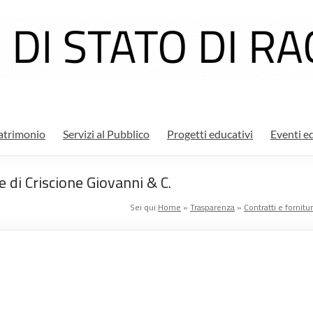
atrimonio
Servizi al Pubblico
Progetti educativi
Eventi ed
 di Criscione Giovanni & C.
Sei qui:
Home
»
Trasparenza
»
Contratti e fornitu