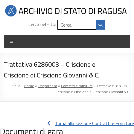
Salta
al
contenuto
Archivio
Cerca nel sito:
di
Menu
stato
di
Trattativa 6286003 – Criscione e
Ragusa
Criscione di Criscione Giovanni & C.
Sei qui:
Home
»
Trasparenza
»
Contratti e forniture
»
Trattativa 6286003 –
Criscione e Criscione di Criscione Giovanni & C.
Torna alla sezione Contratti e Forniture
Documenti di gara