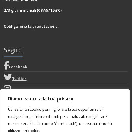
2/3 giorni mensili (08:45/15:30)
Obbligatoria la prenotazione
Seguici
Facebook
Twitter
Instagram
Diamo valore alla tua privacy
Privacy Policy
Utilizziamo i cookie per migliorare la tua esperienza di
navigazione, offrirti contenuti personalizzati e migliorare il
Dichiarazione di accessibilità
nostro servizio. Cliccando “Accetta tutti”, acconsenti al nostro
utilizzo dei cookie.