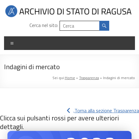
Salta
al
contenuto
Archivio
Cerca nel sito:
di
Menu
stato
di
Indagini di mercato
Ragusa
Sei qui:
Home
»
Trasparenza
»
Indagini di mercato
Torna alla sezione Trasparenza
Clicca sui pulsanti rossi per avere ulteriori
dettagli.