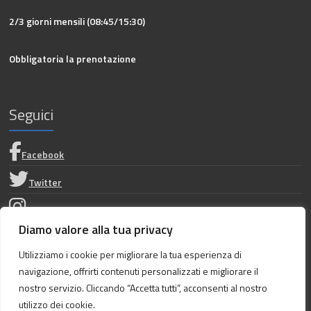
2/3 giorni mensili (08:45/15:30)
Obbligatoria la prenotazione
Seguici
Facebook
Twitter
Instagram
Diamo valore alla tua privacy
Privacy Policy
Utilizziamo i cookie per migliorare la tua esperienza di
navigazione, offrirti contenuti personalizzati e migliorare il
Dichiarazione di accessibilità
nostro servizio. Cliccando “Accetta tutti”, acconsenti al nostro
utilizzo dei cookie.