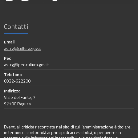
Contatti
Email
as-rg@cultura.gov.it
Pec
as-rg@pec.cultura.gov.it
Telefono
0932-622200
Indirizzo
Viale del Fante, 7
97100 Ragusa
Eventuali criticità riscontrate nel sito di cui l’amministrazione è titolare,
in termini di conformità ai principi di accessibilità, o per avere un
riscontro sulle informazioni inaccessibili e/o per richiedere un