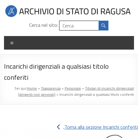
Salta
al
contenuto
Archivio
Cerca nel sito:
di
Menu
stato
di
Incarichi dirigenziali a qualsiasi titolo
Ragusa
conferiti
Sei qui:
Home
»
Trasparenza
»
Personale
»
Titolari di incarichi dirigenziali
(dirigenti non generali)
»
Incarichi dirigenziali a qualsiasi titolo conferiti
Torna alla sezione Incarichi conferiti