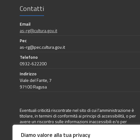
Contatti
Email
as-rg@cultura.gov.it
Pec
as-rg@pec.cultura.gov.it
Telefono
0932-622200
Indirizzo
Viale del Fante, 7
97100 Ragusa
Eventuali criticità riscontrate nel sito di cui l’amministrazione è
titolare, in termini di conformità ai principi di accessibilità, o per
avere un riscontro sulle informazioni inaccessibili e/o per
richiedere un adeguamento dei sistemi informatici a
disposizione può essere inoltrata apposita segnalazione
Diamo valore alla tua privacy
direttamente a questa Amministrazione (come previsto dalla