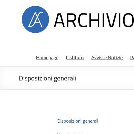
Salta
Archivio
al
contenuto
di
stato
di
Ragusa
Homepage
L’istituto
Avvisi e Notizie
P
Disposizioni generali
Disposizioni generali